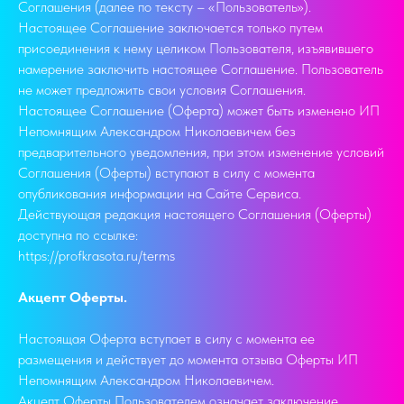
Соглашения (далее по тексту – «Пользователь»).
Настоящее Соглашение заключается только путем
присоединения к нему целиком Пользователя, изъявившего
намерение заключить настоящее Соглашение. Пользователь
не может предложить свои условия Соглашения.
Настоящее Соглашение (Оферта) может быть изменено ИП
Непомнящим Александром Николаевичем без
предварительного уведомления, при этом изменение условий
Соглашения (Оферты) вступают в силу с момента
опубликования информации на Сайте Сервиса.
Действующая редакция настоящего Соглашения (Оферты)
доступна по ссылке:
https://profkrasota.ru/terms
Акцепт Оферты.
Настоящая Оферта вступает в силу с момента ее
размещения и действует до момента отзыва Оферты ИП
Непомнящим Александром Николаевичем.
Акцепт Оферты Пользователем означает заключение