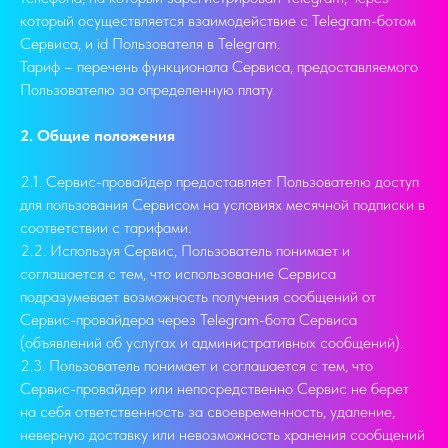
который осуществляется взаимодействие с Telegram-ботом
Сервиса, и id Пользователя в Telegram.
Тариф – перечень функционала Сервиса, предоставляемого
Пользователю за определенную плату.
2. Общие положения
2.1. Сервис-провайдер предоставляет Пользователю доступ
для пользования Сервисом на условиях месячной подписки в
соответствии с тарифами.
2.2. Используя Сервис, Пользователь понимает и
соглашается с тем, что использование Сервиса
подразумевает возможность получения сообщений от
Сервис-провайдера через Telegram-бота Сервиса
(объявлений об услугах и административных сообщений).
2.3. Пользователь понимает и соглашается с тем, что
Сервис-провайдер или непосредственно Сервис не берет
на себя ответственность за своевременность, удаление,
неверную доставку или невозможность хранения сообщений