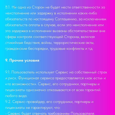
8.1. Ни одна из Сторон не будет нести ответственности за
неисполнение или задержку в исполнении каких-либо
обязательств по настоящему Соглашению, за исключением
обязательств оплаты в случае, если это неисполнение или
эта задержка в исполнении вызваны обстоятельствами вне
сферы контроля соответствующей Стороны, включая
стихийные бедствия, войны, террористические акты,
гражданские беспорядки, трудовые конфликты и т.д.
9. Прочие условия
9.1. Пользователь использует Сервис на собственный страх
и риск. Функционал сервиса предоставляется «как есть» и
«по возможности». Сервис, его сотрудники, партнеры и
лицензиаты однозначно отказываются от всех гарантий
любого вида.
9.2. Сервис-провайдер, его сотрудники, партнеры и
лицензиаты не гарантируют, что:
- Сервис будет отвечать требованиям Пользователя;