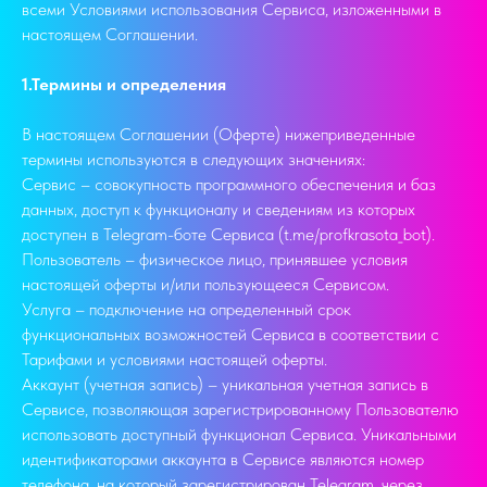
всеми Условиями использования Сервиса, изложенными в
настоящем Соглашении.
1.Термины и определения
В настоящем Соглашении (Оферте) нижеприведенные
термины используются в следующих значениях:
Сервис – совокупность программного обеспечения и баз
данных, доступ к функционалу и сведениям из которых
доступен в Telegram-боте Сервиса (t.me/profkrasota_bot).
Пользователь – физическое лицо, принявшее условия
настоящей оферты и/или пользующееся Сервисом.
Услуга – подключение на определенный срок
функциональных возможностей Сервиса в соответствии с
Тарифами и условиями настоящей оферты.
Аккаунт (учетная запись) – уникальная учетная запись в
Сервисе, позволяющая зарегистрированному Пользователю
использовать доступный функционал Сервиса. Уникальными
идентификаторами аккаунта в Сервисе являются номер
телефона, на который зарегистрирован Telegram, через