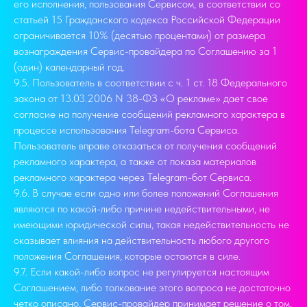
его исполнения, пользования Сервисом, в соответствии со
статьей 15 Гражданского кодекса Российской Федерации
ограничивается 10% (десятью процентами) от размера
вознаграждения Сервис-провайдера по Соглашению за 1
(один) календарный год.
9.5. Пользователь в соответствии с ч. 1 ст. 18 Федерального
закона от 13.03.2006 N 38-ФЗ «О рекламе» дает свое
согласие на получение сообщений рекламного характера в
процессе использования Telegram-бота Сервиса.
Пользователь вправе отказаться от получения сообщений
рекламного характера, а также от показа материалов
рекламного характера через Telegram-бот Сервиса.
9.6. В случае если одно или более положений Соглашения
являются по какой-либо причине недействительными, не
имеющими юридической силы, такая недействительность не
оказывает влияния на действительность любого другого
положения Соглашения, которые остаются в силе.
9.7. Если какой-либо вопрос не регулируется настоящим
Соглашением, либо толкование этого вопроса не достаточно
четко описано, Сервис-провайдер принимает решение о том,