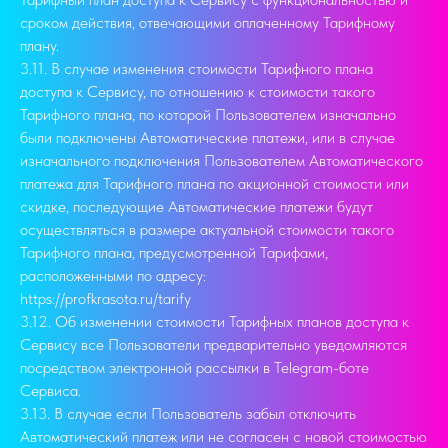
сроком действия, отвечающими оплаченному Тарифному
плану.
3.11. В случае изменения стоимости Тарифного плана
доступа к Сервису, по отношению к стоимости такого
Тарифного плана, по которой Пользователем изначально
были подключены Автоматические платежи, или в случае
изначального подключения Пользователем Автоматического
платежа для Тарифного плана по акционной стоимости или
скидке, последующие Автоматические платежи будут
осуществляться в размере актуальной стоимости такого
Тарифного плана, предусмотренной Тарифами,
расположенными по адресу:
https://profkrasota.ru/tarify
3.12. Об изменении стоимости Тарифных планов доступа к
Сервису все Пользователи предварительно уведомляются
посредством электронной рассылки в Telegram-боте
Сервиса.
3.13. В случае если Пользователь забыл отключить
Автоматический платеж или не согласен с новой стоимостью