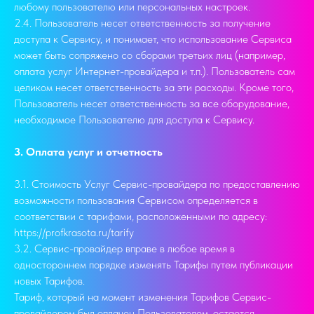
любому пользователю или персональных настроек.
2.4. Пользователь несет ответственность за получение
доступа к Сервису, и понимает, что использование Сервиса
может быть сопряжено со сборами третьих лиц (например,
оплата услуг Интернет-провайдера и т.п.). Пользователь сам
целиком несет ответственность за эти расходы. Кроме того,
Пользователь несет ответственность за все оборудование,
необходимое Пользователю для доступа к Сервису.
3. Оплата услуг и отчетность
3.1. Стоимость Услуг Сервис-провайдера по предоставлению
возможности пользования Сервисом определяется в
соответствии с тарифами, расположенными по адресу:
https://profkrasota.ru/tarify
3.2. Сервис-провайдер вправе в любое время в
одностороннем порядке изменять Тарифы путем публикации
новых Тарифов.
Тариф, который на момент изменения Тарифов Сервис-
провайдером был оплачен Пользователем, остается