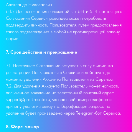
Александр Николаевич.
6.15. Для исполнения положений в п. 6.8. и 6.14. настоящего
Соглашения Сервис-провайдер может потребовать
подтвердить личность Пользователя, путем предоставления
такого подтверждения в любой не противоречащей закону
форме.
7. Срок действия и прекращение
7.1. Настоящее Соглашение вступает в силу с момента
регистрации Пользователя в Сервисе и действует до
момента удаления Аккаунта Пользователя из Сервиса.
7.2. Для удаления Аккаунта Пользователь может написать
письменное заявление на электронный почтовый адрес
support@profkrasota.ru, указав свой номер телефона и
причину удаления аккаунта. Верификация запроса на
удаление будет произведена через Telegram-бот Сервиса.
8. Форс-мажор