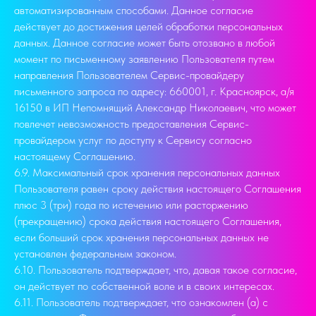
автоматизированным способами. Данное согласие
действует до достижения целей обработки персональных
данных. Данное согласие может быть отозвано в любой
момент по письменному заявлению Пользователя путем
направления Пользователем Сервис-провайдеру
письменного запроса по адресу: 660001, г. Красноярск, а/я
16150 в ИП Непомнящий Александр Николаевич, что может
повлечет невозможность предоставления Сервис-
провайдером услуг по доступу к Сервису согласно
настоящему Соглашению.
6.9. Максимальный срок хранения персональных данных
Пользователя равен сроку действия настоящего Соглашения
плюс 3 (три) года по истечению или расторжению
(прекращению) срока действия настоящего Соглашения,
если больший срок хранения персональных данных не
установлен федеральным законом.
6.10. Пользователь подтверждает, что, давая такое согласие,
он действует по собственной воле и в своих интересах.
6.11. Пользователь подтверждает, что ознакомлен (а) с