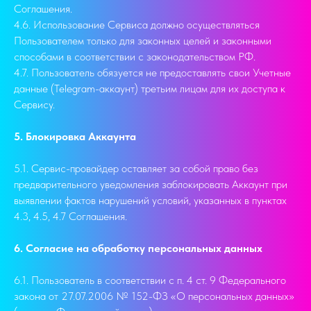
Соглашения.
4.6. Использование Сервиса должно осуществляться
Пользователем только для законных целей и законными
способами в соответствии с законодательством РФ.
4.7. Пользователь обязуется не предоставлять свои Учетные
данные (Telegram-аккаунт) третьим лицам для их доступа к
Сервису.
5. Блокировка Аккаунта
5.1. Сервис-провайдер оставляет за собой право без
предварительного уведомления заблокировать Аккаунт при
выявлении фактов нарушений условий, указанных в пунктах
4.3, 4.5, 4.7 Соглашения.
6. Согласие на обработку персональных данных
6.1. Пользователь в соответствии с п. 4 ст. 9 Федерального
закона от 27.07.2006 № 152-ФЗ «О персональных данных»