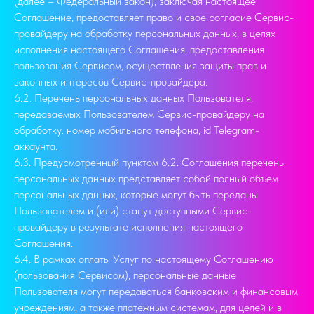
(далее – Федеральный закон), заключая настоящее
Соглашение, предоставляет право и свое согласие Сервис-
провайдеру на обработку персональных данных, в целях
исполнения настоящего Соглашения, предоставления
пользования Сервисом, осуществления защиты прав и
законных интересов Сервис-провайдера.
6.2. Перечень персональных данных Пользователя,
передаваемых Пользователем Сервис-провайдеру на
обработку: номер мобильного телефона, id Telegram-
аккаунта.
6.3. Предусмотренный пунктом 6.2. Соглашения перечень
персональных данных представляет собой полный объем
персональных данных, которые могут быть переданы
Пользователем и (или) станут доступными Сервис-
провайдеру в результате исполнения настоящего
Соглашения.
6.4. В рамках оплаты Услуг по настоящему Соглашению
(пользования Сервисом), персональные данные
Пользователя могут передаваться банковским и финансовым
учреждениям, а также платежным системам, для целей и в