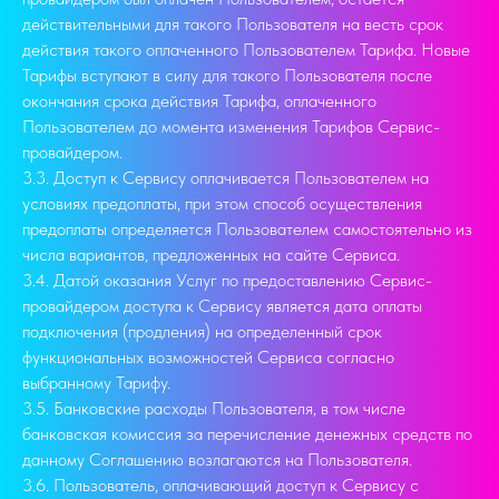
действительными для такого Пользователя на весть срок
действия такого оплаченного Пользователем Тарифа. Новые
Тарифы вступают в силу для такого Пользователя после
окончания срока действия Тарифа, оплаченного
Пользователем до момента изменения Тарифов Сервис-
провайдером.
3.3. Доступ к Сервису оплачивается Пользователем на
условиях предоплаты, при этом способ осуществления
предоплаты определяется Пользователем самостоятельно из
числа вариантов, предложенных на сайте Сервиса.
3.4. Датой оказания Услуг по предоставлению Сервис-
провайдером доступа к Сервису является дата оплаты
подключения (продления) на определенный срок
функциональных возможностей Сервиса согласно
выбранному Тарифу.
3.5. Банковские расходы Пользователя, в том числе
банковская комиссия за перечисление денежных средств по
данному Соглашению возлагаются на Пользователя.
3.6. Пользователь, оплачивающий доступ к Сервису с