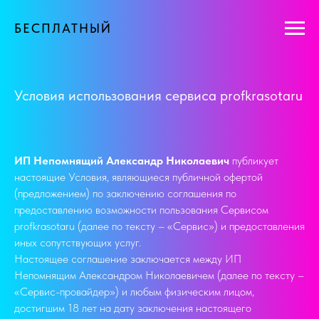
БЕСПЛАТНЫЙ
Условия использования сервиса profkrasotaru
ИП Непомнящий Александр Николаевич
публикует
настоящие Условия, являющиеся публичной офертой
(предложением) по заключению соглашения по
предоставлению возможности пользования Сервисом
profkrasotaru (далее по тексту – «Сервис») и предоставления
иных сопутствующих услуг.
Настоящее соглашение заключается между ИП
Непомнящим Александром Николаевичем (далее по тексту –
«Сервис-провайдер») и любым физическим лицом,
достигшим 18 лет на дату заключения настоящего