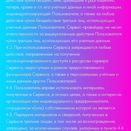
действия и/или бездействие, приведшие к разглашению,
потере, краже и т.п. его учетных данных и иной информации,
индивидуализирующей Пользователя, а также за любые
действия и/или бездействие третьих лиц, использующих
учетные данные Пользователя. Сервис-провайдер не несет
ответственности за вышеуказанные действия Пользователя
и/или третьих лиц, использующих его учетные данные.
4.3. При использовании Сервиса запрещаются любые
действия, направленные на получение
несанкционированного доступа к ресурсам сервера
Сервиса, недоступных в рамках предоставляемого
функционала Сервиса, а также к персональным учетным и
иным данным других Пользователей.
4.4. Пользователь вправе использовать материалы,
полученные в Сервисе, в личных целях, а также в интересах
организации или индивидуального предпринимателя,
сотрудником и(или) собственником которой он является.
4.5. Передача материалов и сведений, полученных в
Сервисе третьим лицам, в том числе за вознаграждение,
запрещена, за исключением случаев, указанных в пункте 4.4