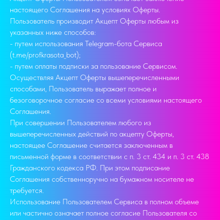
настоящего Соглашения на условиях Оферты.
Пользователь производит Акцепт Оферты любым из
указанных ниже способов:
- путем использования Telegram-бота Сервиса
(t.me/profkrasota_bot);
- путем оплаты подписки за пользование Сервисом.
Осуществляя Акцепт Оферты вышеперечисленными
способами, Пользователь выражает полное и
безоговорочное согласие со всеми условиями настоящего
Соглашения.
При совершении Пользователем любого из
вышеперечисленных действий по акцепту Оферты,
настоящее Соглашение считается заключенным в
письменной форме в соответствии с п. 3 ст. 434 и п. 3 ст. 438
Гражданского кодекса РФ. При этом подписание
Соглашения собственноручно на бумажном носителе не
требуется.
Использование Пользователем Сервиса в полном объеме
или частично означает полное согласие Пользователя со