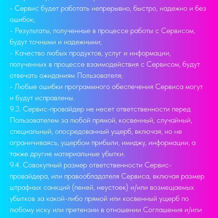
- Сервис будет работать непрерывно, быстро, надежно и без
ошибок;
- Результаты, полученные в процессе работы с Сервисом,
будут точными и надежными;
- Качество любых продуктов, услуг и информации,
полученных в процессе взаимодействия с Сервисом, будут
отвечать ожиданиям Пользователя;
- Любые ошибки программного обеспечения Сервиса могут
и будут исправлены.
9.3. Сервис-провайдер не несет ответственности перед
Пользователем за любой прямой, косвенный, случайный,
специальный, опосредованный ущерб, включая, но не
ограничиваясь, ущербом прибыли, имиджу, информации, а
также другие материальные убытки.
9.4. Совокупный размер ответственности Сервис-
провайдера, или правообладателя Сервиса, включая размер
штрафных санкций (пеней, неустоек) и/или возмещаемых
убытков за какой-либо прямой или косвенный ущерб по
любому иску или претензии в отношении Соглашения и/или