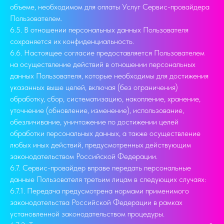
объеме, необходимом для оплаты Услуг Сервис-провайдера
Пользователем.
6.5. В отношении персональных данных Пользователя
сохраняется их конфиденциальность.
6.6. Настоящее согласие предоставляется Пользователем
на осуществление действий в отношении персональных
данных Пользователя, которые необходимы для достижения
указанных выше целей, включая (без ограничения)
обработку, сбор, систематизацию, накопление, хранение,
уточнение (обновление, изменение), использование,
обезличивание, уничтожение по достижении целей
обработки персональных данных, а также осуществление
любых иных действий, предусмотренных действующим
законодательством Российской Федерации.
6.7. Сервис-провайдер вправе передать персональные
данные Пользователя третьим лицам в следующих случаях:
6.7.1. Передача предусмотрена нормами применимого
законодательства Российской Федерации в рамках
установленной законодательством процедуры.