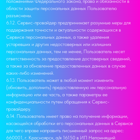
положениями Федерального закона, права и обязанности в
области защиты персональных данных Пользователю
разъяснены.
6.12. Сервис-провайдер предпринимает разумные меры для
поддержания точности и актуальности содержащихся в
Сервисе персональных данных, а также удаления
устаревших и других недостоверных или излишних
персональных данных, тем не менее, Пользователь несет
ответственность за предоставление достоверных сведений,
а также за обновление предоставленных данных в случае
каких-либо изменений.
6.13. Пользователь может в любой момент изменить
(обновить, дополнить) предоставленную им персональную
информацию или ее часть, а также параметры ее
конфиденциальности путем обращения к Сервис-
провайдеру.
6.14. Пользователь имеет право на получение информации,
касающейся обработки его персональных данных в Сервисе
для чего вправе направить письменный запрос на адрес:
660001, г. Красноярск, а/я 16150 в ИП Непомнящий