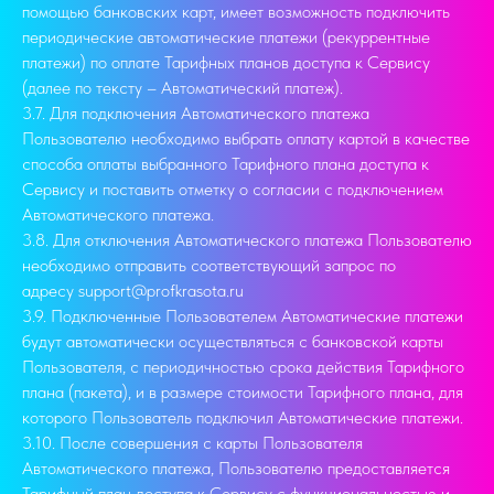
помощью банковских карт, имеет возможность подключить
периодические автоматические платежи (рекуррентные
платежи) по оплате Тарифных планов доступа к Сервису
(далее по тексту – Автоматический платеж).
3.7. Для подключения Автоматического платежа
Пользователю необходимо выбрать оплату картой в качестве
способа оплаты выбранного Тарифного плана доступа к
Сервису и поставить отметку о согласии с подключением
Автоматического платежа.
3.8. Для отключения Автоматического платежа Пользователю
необходимо отправить соответствующий запрос по
адресу support@profkrasota.ru
3.9. Подключенные Пользователем Автоматические платежи
будут автоматически осуществляться с банковской карты
Пользователя, с периодичностью срока действия Тарифного
плана (пакета), и в размере стоимости Тарифного плана, для
которого Пользователь подключил Автоматические платежи.
3.10. После совершения с карты Пользователя
Автоматического платежа, Пользователю предоставляется
Тарифный план доступа к Сервису с функциональностью и