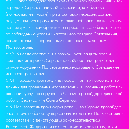
6.7.2. Такая передача происходит в рамках продажи или иной
передачи Сервиса или Сайта Сервиса, как бизнеса
(полностью или части), при этом такая передача должна
осуществляться в рамках установленной законодательством
процедуры, и к приобретателю переходят все обязательства
по соблюдению условий настоящего раздела Соглашения,
применительно к переданным персональным данным
Пользователя.
6.7.3. В целях обеспечения возможности защиты прав и
законных интересов Сервис-провайдера или третьих лиц, в
случае нарушения Пользователем настоящего Соглашения
или прав третьих лиц.
6.7.4. Передача третьему лицу обезличенных персональных
данных для проведения исследований, выполнения работ или
оказания услуг по поручению Сервис-провайдера, для целей
работы Сервиса или Сайта Сервиса.
6.8. Пользователь проинформирован, что Сервис-провайдер
гарантирует обработку персональных данных Пользователя в
соответствии с действующим законодательством
Российской Федерации как неавтоматизированным, так и