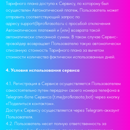
Тарифного плана доступа к Сервису, по которому был
осуществлен Автоматический платеж, Пользователь может
отправить соответствующий запрос по
адресу support@profkrasota.ru с просьбой отключения
Автоматических платежей и (или) возврата такой
автоматически списанной суммы. В таком случае Сервис-
провайдер возвращает Пользователю такую автоматически
списанную стоимость Тарифного плана за вычетом
стоимости количества фактически использованных дней.
4. Условия использования сервиса
4.1. Регистрация в Сервисе осуществляется Пользователем
самостоятельно путем передачи своего номера телефона в
Telegram-боте Сервиса (t.me/profkrasota_bot) через кнопку
«Поделиться контактом».
Доступ к Сервису осуществляется через Telegram-аккаунт
Пользователя.
4.2. Пользователь несет полную ответственность за